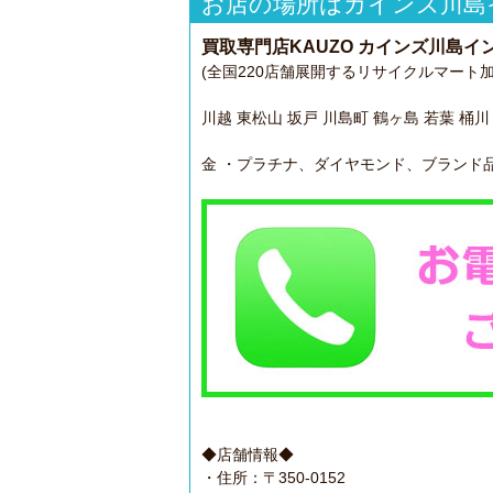
お店の場所はカインズ川島
買取専門店KAUZO カインズ川島イ
(全国220店舗展開するリサイクルマート加
川越 東松山 坂戸 川島町 鶴ヶ島 若葉 桶
金 ・プラチナ、ダイヤモンド、ブランド品
◆店舗情報◆
・住所：〒350-0152