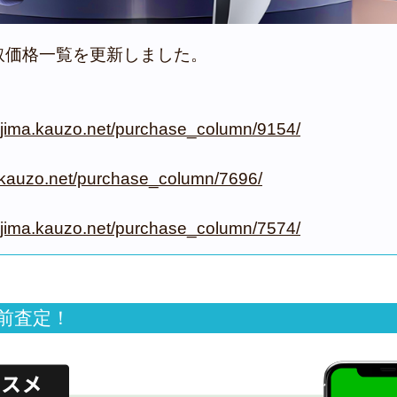
取価格一覧を更新しました。
ajima.kauzo.net/purchase_column/9154/
a.kauzo.net/purchase_column/7696/
ajima.kauzo.net/purchase_column/7574/
前査定！