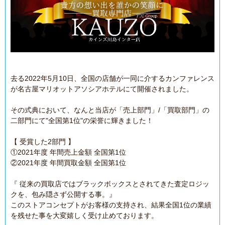
去る2022年5月10日、全国の店舗が一同に介するカンファレンス
が名古屋マリオットアソシアホテルにて開催されました。
その式典において、なんと当店が「売上部門」/「買取部門」の
二部門にて"全国第1位"の栄誉に輝きました！
【 受賞した2部門 】
①2021年度 年間売上金額 全国第1位
②2021年度 年間買取金額 全国第1位
『 従来の買取店ではブラックボックスとされてきた査定ロジッ
クを、包み隠さず公開する事。』
このストアコンセプトがお客様の支持され、結果全国1位の業績
を残せた事を大変嬉しく受け止めております。