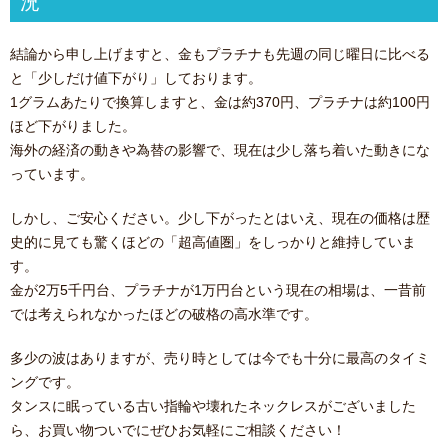
況
結論から申し上げますと、金もプラチナも先週の同じ曜日に比べる
と「少しだけ値下がり」しております。
1グラムあたりで換算しますと、金は約370円、プラチナは約100円
ほど下がりました。
海外の経済の動きや為替の影響で、現在は少し落ち着いた動きにな
っています。
しかし、ご安心ください。少し下がったとはいえ、現在の価格は歴
史的に見ても驚くほどの「超高値圏」をしっかりと維持していま
す。
金が2万5千円台、プラチナが1万円台という現在の相場は、一昔前
では考えられなかったほどの破格の高水準です。
多少の波はありますが、売り時としては今でも十分に最高のタイミ
ングです。
タンスに眠っている古い指輪や壊れたネックレスがございました
ら、お買い物ついでにぜひお気軽にご相談ください！