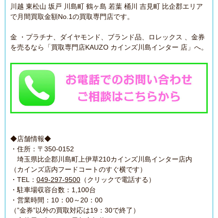
川越 東松山 坂戸 川島町 鶴ヶ島 若葉 桶川 吉見町 比企郡エリア
で月間買取金額No.1の買取専門店です。
金 ・プラチナ、ダイヤモンド、ブランド品、ロレックス 、金券
を売るなら「買取専門店KAUZO カインズ川島インター 店」へ。
◆店舗情報◆
・住所：〒350-0152
埼玉県比企郡川島町上伊草210カインズ川島インター店内
（カインズ店内フードコートのすぐ横です）
・TEL：
049-297-9500
（クリックで電話する）
・駐車場収容台数：1,100台
・営業時間：10：00～20：00
（”金券”以外の買取対応は19：30で終了）