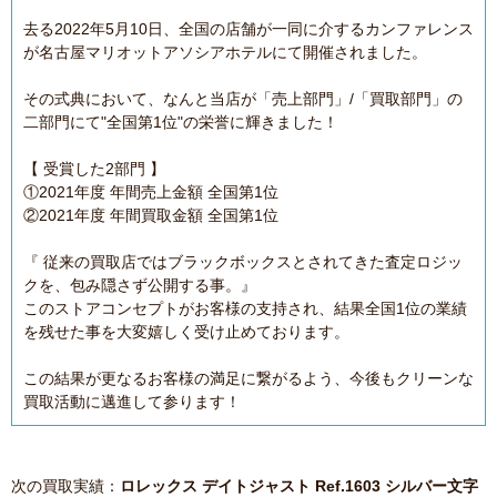
去る2022年5月10日、全国の店舗が一同に介するカンファレンス
が名古屋マリオットアソシアホテルにて開催されました。
その式典において、なんと当店が「売上部門」/「買取部門」の
二部門にて"全国第1位"の栄誉に輝きました！
【 受賞した2部門 】
①2021年度 年間売上金額 全国第1位
②2021年度 年間買取金額 全国第1位
『 従来の買取店ではブラックボックスとされてきた査定ロジッ
クを、包み隠さず公開する事。』
このストアコンセプトがお客様の支持され、結果全国1位の業績
を残せた事を大変嬉しく受け止めております。
この結果が更なるお客様の満足に繋がるよう、今後もクリーンな
買取活動に邁進して参ります！
次の買取実績：
ロレックス デイトジャスト Ref.1603 シルバー文字