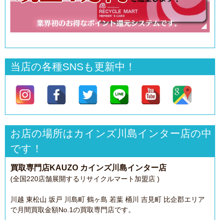
当店の各種SNSも更新中！
お店の場所はカインズ川島インター店の中
です！
買取専門店KAUZO カインズ川島インター店
(全国220店舗展開するリサイクルマート加盟店 )
川越 東松山 坂戸 川島町 鶴ヶ島 若葉 桶川 吉見町 比企郡エリア
で月間買取金額No.1の買取専門店です。