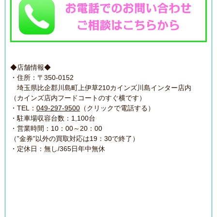
◆店舗情報◆
・住所：〒350-0152
埼玉県比企郡川島町上伊草210カインズ川島インター店内
（カインズ店内フードコートのすぐ横です）
・TEL：
049-297-9500
（クリックで電話する）
・駐車場収容台数：1,100台
・営業時間：10：00～20：00
（”金券”以外の買取対応は19：30で終了）
・定休日：無し/365日年中無休