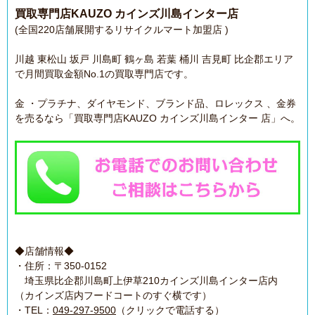
買取専門店KAUZO カインズ川島インター店
(全国220店舗展開するリサイクルマート加盟店 )
川越 東松山 坂戸 川島町 鶴ヶ島 若葉 桶川 吉見町 比企郡エリア
で月間買取金額No.1の買取専門店です。
金 ・プラチナ、ダイヤモンド、ブランド品、ロレックス 、金券
を売るなら「買取専門店KAUZO カインズ川島インター 店」へ。
◆店舗情報◆
・住所：〒350-0152
埼玉県比企郡川島町上伊草210カインズ川島インター店内
（カインズ店内フードコートのすぐ横です）
・TEL：
049-297-9500
（クリックで電話する）