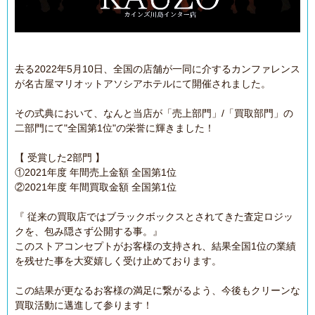
去る2022年5月10日、全国の店舗が一同に介するカンファレンス
が名古屋マリオットアソシアホテルにて開催されました。
その式典において、なんと当店が「売上部門」/「買取部門」の
二部門にて"全国第1位"の栄誉に輝きました！
【 受賞した2部門 】
①2021年度 年間売上金額 全国第1位
②2021年度 年間買取金額 全国第1位
『 従来の買取店ではブラックボックスとされてきた査定ロジッ
クを、包み隠さず公開する事。』
このストアコンセプトがお客様の支持され、結果全国1位の業績
を残せた事を大変嬉しく受け止めております。
この結果が更なるお客様の満足に繋がるよう、今後もクリーンな
買取活動に邁進して参ります！