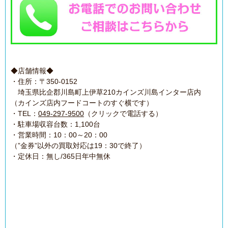
◆店舗情報◆
・住所：〒350-0152
埼玉県比企郡川島町上伊草210カインズ川島インター店内
（カインズ店内フードコートのすぐ横です）
・TEL：
049-297-9500
（クリックで電話する）
・駐車場収容台数：1,100台
・営業時間：10：00～20：00
（”金券”以外の買取対応は19：30で終了）
・定休日：無し/365日年中無休