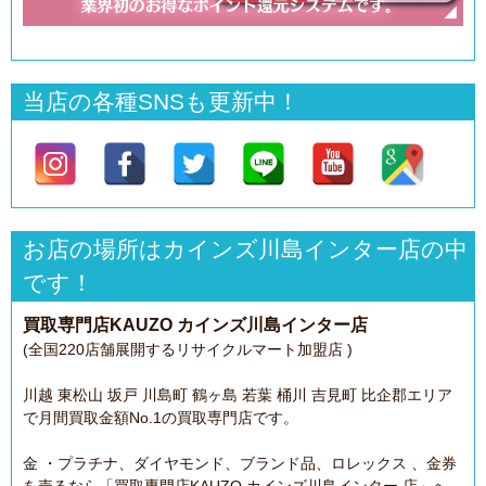
当店の各種SNSも更新中！
お店の場所はカインズ川島インター店の中
です！
買取専門店KAUZO カインズ川島インター店
(全国220店舗展開するリサイクルマート加盟店 )
川越 東松山 坂戸 川島町 鶴ヶ島 若葉 桶川 吉見町 比企郡エリア
で月間買取金額No.1の買取専門店です。
金 ・プラチナ、ダイヤモンド、ブランド品、ロレックス 、金券