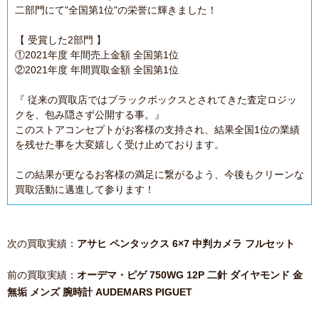
二部門にて"全国第1位"の栄誉に輝きました！
【 受賞した2部門 】
①2021年度 年間売上金額 全国第1位
②2021年度 年間買取金額 全国第1位
『 従来の買取店ではブラックボックスとされてきた査定ロジッ
クを、包み隠さず公開する事。』
このストアコンセプトがお客様の支持され、結果全国1位の業績
を残せた事を大変嬉しく受け止めております。
この結果が更なるお客様の満足に繋がるよう、今後もクリーンな
買取活動に邁進して参ります！
次の買取実績：
アサヒ ペンタックス 6×7 中判カメラ フルセット
前の買取実績：
オーデマ・ピゲ 750WG 12P 二針 ダイヤモンド 金
無垢 メンズ 腕時計 AUDEMARS PIGUET