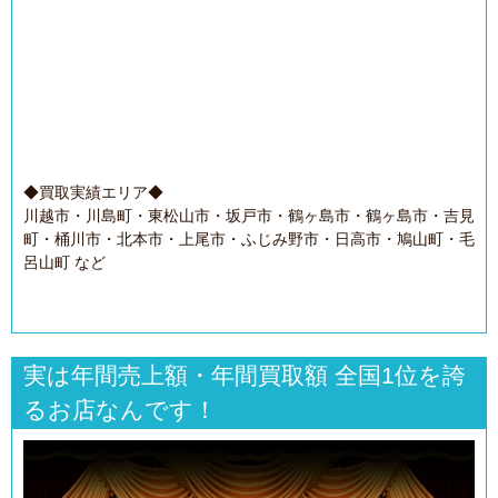
◆買取実績エリア◆
川越市・川島町・東松山市・坂戸市・鶴ヶ島市・鶴ヶ島市・吉見
町・桶川市・北本市・上尾市・ふじみ野市・日高市・鳩山町・毛
呂山町 など
実は年間売上額・年間買取額 全国1位を誇
るお店なんです！