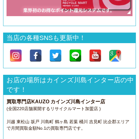
当店の各種SNSも更新中！
お店の場所はカインズ川島インター店の中
です！
買取専門店KAUZO カインズ川島インター店
(全国220店舗展開するリサイクルマート加盟店 )
川越 東松山 坂戸 川島町 鶴ヶ島 若葉 桶川 吉見町 比企郡エリア
で月間買取金額No.1の買取専門店です。