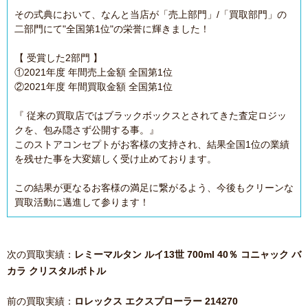
その式典において、なんと当店が「売上部門」/「買取部門」の
二部門にて"全国第1位"の栄誉に輝きました！
【 受賞した2部門 】
①2021年度 年間売上金額 全国第1位
②2021年度 年間買取金額 全国第1位
『 従来の買取店ではブラックボックスとされてきた査定ロジッ
クを、包み隠さず公開する事。』
このストアコンセプトがお客様の支持され、結果全国1位の業績
を残せた事を大変嬉しく受け止めております。
この結果が更なるお客様の満足に繋がるよう、今後もクリーンな
買取活動に邁進して参ります！
次の買取実績：
レミーマルタン ルイ13世 700ml 40％ コニャック バ
カラ クリスタルボトル
前の買取実績：
ロレックス エクスプローラー 214270