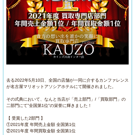
去る2022年5月10日、全国の店舗が一同に介するカンファレンス
が名古屋マリオットアソシアホテルにて開催されました。
その式典において、なんと当店が「売上部門」/「買取部門」の
二部門にて"全国第1位"の栄誉に輝きました！
【 受賞した2部門 】
①2021年度 年間売上金額 全国第1位
②2021年度 年間買取金額 全国第1位