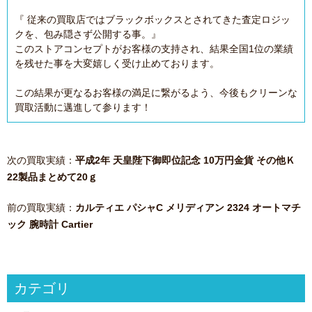
『 従来の買取店ではブラックボックスとされてきた査定ロジッ
クを、包み隠さず公開する事。』
このストアコンセプトがお客様の支持され、結果全国1位の業績
を残せた事を大変嬉しく受け止めております。
この結果が更なるお客様の満足に繋がるよう、今後もクリーンな
買取活動に邁進して参ります！
次の買取実績：
平成2年 天皇陛下御即位記念 10万円金貨 その他Ｋ
22製品まとめて20ｇ
前の買取実績：
カルティエ パシャC メリディアン 2324 オートマチ
ック 腕時計 Cartier
カテゴリ