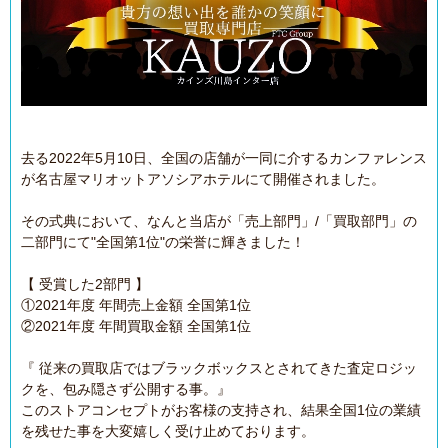
去る2022年5月10日、全国の店舗が一同に介するカンファレンス
が名古屋マリオットアソシアホテルにて開催されました。
その式典において、なんと当店が「売上部門」/「買取部門」の
二部門にて"全国第1位"の栄誉に輝きました！
【 受賞した2部門 】
①2021年度 年間売上金額 全国第1位
②2021年度 年間買取金額 全国第1位
『 従来の買取店ではブラックボックスとされてきた査定ロジッ
クを、包み隠さず公開する事。』
このストアコンセプトがお客様の支持され、結果全国1位の業績
を残せた事を大変嬉しく受け止めております。