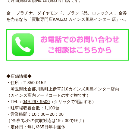
で月間買取金額No.1の買取専門店です。
金 ・プラチナ、ダイヤモンド、ブランド品、ロレックス 、金券
を売るなら「買取専門店KAUZO カインズ川島インター 店」へ。
◆店舗情報◆
・住所：〒350-0152
埼玉県比企郡川島町上伊草210カインズ川島インター店内
（カインズ店内フードコートのすぐ横です）
・TEL：
049-297-9500
（クリックで電話する）
・駐車場収容台数：1,100台
・営業時間：10：00～20：00
（”金券”以外の買取対応は19：30で終了）
・定休日：無し/365日年中無休