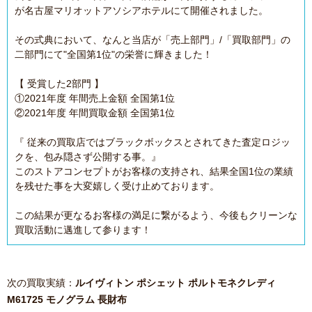
が名古屋マリオットアソシアホテルにて開催されました。
その式典において、なんと当店が「売上部門」/「買取部門」の
二部門にて"全国第1位"の栄誉に輝きました！
【 受賞した2部門 】
①2021年度 年間売上金額 全国第1位
②2021年度 年間買取金額 全国第1位
『 従来の買取店ではブラックボックスとされてきた査定ロジッ
クを、包み隠さず公開する事。』
このストアコンセプトがお客様の支持され、結果全国1位の業績
を残せた事を大変嬉しく受け止めております。
この結果が更なるお客様の満足に繋がるよう、今後もクリーンな
買取活動に邁進して参ります！
次の買取実績：
ルイヴィトン ポシェット ポルトモネクレディ
M61725 モノグラム 長財布