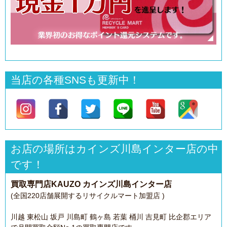
当店の各種SNSも更新中！
お店の場所はカインズ川島インター店の中
です！
買取専門店KAUZO カインズ川島インター店
(全国220店舗展開するリサイクルマート加盟店 )
川越 東松山 坂戸 川島町 鶴ヶ島 若葉 桶川 吉見町 比企郡エリア