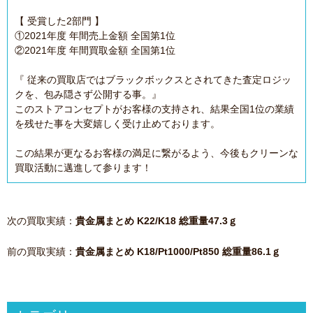
【 受賞した2部門 】
①2021年度 年間売上金額 全国第1位
②2021年度 年間買取金額 全国第1位
『 従来の買取店ではブラックボックスとされてきた査定ロジッ
クを、包み隠さず公開する事。』
このストアコンセプトがお客様の支持され、結果全国1位の業績
を残せた事を大変嬉しく受け止めております。
この結果が更なるお客様の満足に繋がるよう、今後もクリーンな
買取活動に邁進して参ります！
次の買取実績：
貴金属まとめ K22/K18 総重量47.3ｇ
前の買取実績：
貴金属まとめ K18/Pt1000/Pt850 総重量86.1ｇ