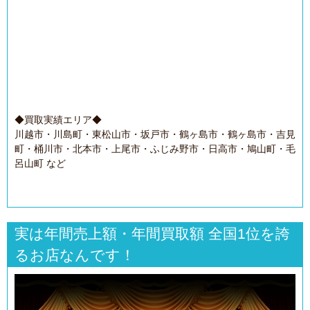
◆買取実績エリア◆
川越市・川島町・東松山市・坂戸市・鶴ヶ島市・鶴ヶ島市・吉見
町・桶川市・北本市・上尾市・ふじみ野市・日高市・鳩山町・毛
呂山町 など
実は年間売上額・年間買取額 全国1位を誇
るお店なんです！