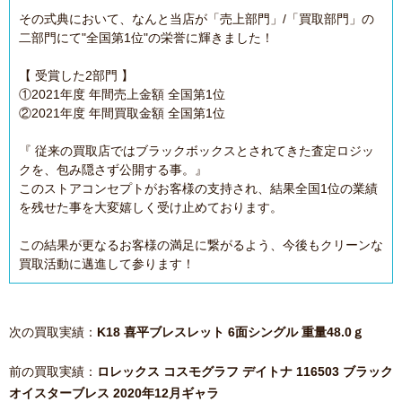
その式典において、なんと当店が「売上部門」/「買取部門」の
二部門にて"全国第1位"の栄誉に輝きました！
【 受賞した2部門 】
①2021年度 年間売上金額 全国第1位
②2021年度 年間買取金額 全国第1位
『 従来の買取店ではブラックボックスとされてきた査定ロジッ
クを、包み隠さず公開する事。』
このストアコンセプトがお客様の支持され、結果全国1位の業績
を残せた事を大変嬉しく受け止めております。
この結果が更なるお客様の満足に繋がるよう、今後もクリーンな
買取活動に邁進して参ります！
次の買取実績：
K18 喜平ブレスレット 6面シングル 重量48.0ｇ
前の買取実績：
ロレックス コスモグラフ デイトナ 116503 ブラック
オイスターブレス 2020年12月ギャラ