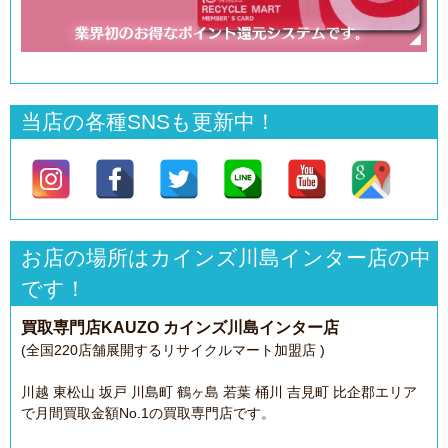
当店の各種SNSも更新中！
お店の場所はカインズ川島インター店の中
です！
買取専門店KAUZO カインズ川島インター店
(全国220店舗展開するリサイクルマート加盟店 )
川越 東松山 坂戸 川島町 鶴ヶ島 若葉 桶川 吉見町 比企郡エリア
で月間買取金額No.1の買取専門店です。