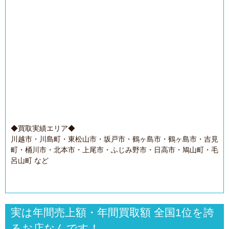
◆買取実績エリア◆
川越市・川島町・東松山市・坂戸市・鶴ヶ島市・鶴ヶ島市・吉見
町・桶川市・北本市・上尾市・ふじみ野市・日高市・鳩山町・毛
呂山町 など
実は年間売上額・年間買取額 全国1位を誇
るお店なんです！