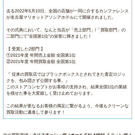
去る2022年5月10日、全国の店舗が一同に介するカンファレンス
が名古屋マリオットアソシアホテルにて開催されました。
その式典において、なんと当店が「売上部門」/「買取部門」の
二部門にて"全国第1位"の栄誉に輝きました！
【 受賞した2部門 】
①2021年度 年間売上金額 全国第1位
②2021年度 年間買取金額 全国第1位
『 従来の買取店ではブラックボックスとされてきた査定ロジッ
クを、包み隠さず公開する事。』
このストアコンセプトがお客様の支持され、結果全国1位の業績
を残せた事を大変嬉しく受け止めております。
この結果が更なるお客様の満足に繋がるよう、今後もクリーンな
買取活動に邁進して参ります！
次の買取実績：
クリスチャン・ディオール CAL44501 ミニ・レディ