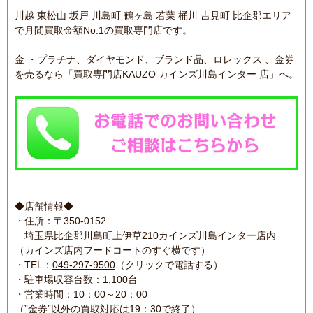
川越 東松山 坂戸 川島町 鶴ヶ島 若葉 桶川 吉見町 比企郡エリア
で月間買取金額No.1の買取専門店です。
金 ・プラチナ、ダイヤモンド、ブランド品、ロレックス 、金券
を売るなら「買取専門店KAUZO カインズ川島インター 店」へ。
◆店舗情報◆
・住所：〒350-0152
埼玉県比企郡川島町上伊草210カインズ川島インター店内
（カインズ店内フードコートのすぐ横です）
・TEL：
049-297-9500
（クリックで電話する）
・駐車場収容台数：1,100台
・営業時間：10：00～20：00
（”金券”以外の買取対応は19：30で終了）