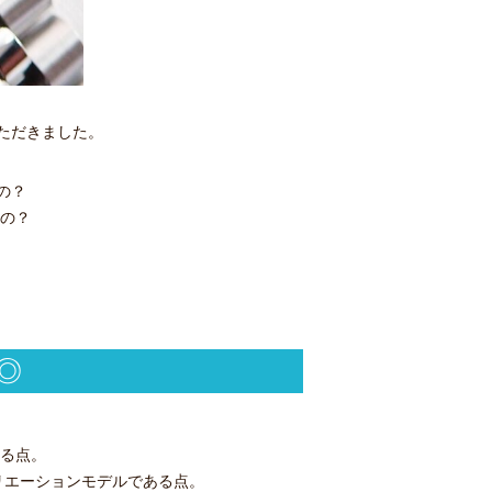
ただきました。
の？
なの？
◎
ある点。
リエーションモデルである点。