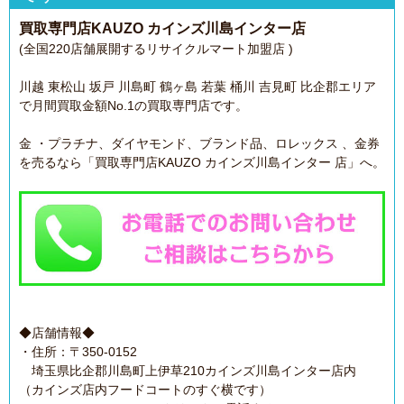
買取専門店KAUZO カインズ川島インター店
(全国220店舗展開するリサイクルマート加盟店 )
川越 東松山 坂戸 川島町 鶴ヶ島 若葉 桶川 吉見町 比企郡エリア
で月間買取金額No.1の買取専門店です。
金 ・プラチナ、ダイヤモンド、ブランド品、ロレックス 、金券
を売るなら「買取専門店KAUZO カインズ川島インター 店」へ。
◆店舗情報◆
・住所：〒350-0152
埼玉県比企郡川島町上伊草210カインズ川島インター店内
（カインズ店内フードコートのすぐ横です）