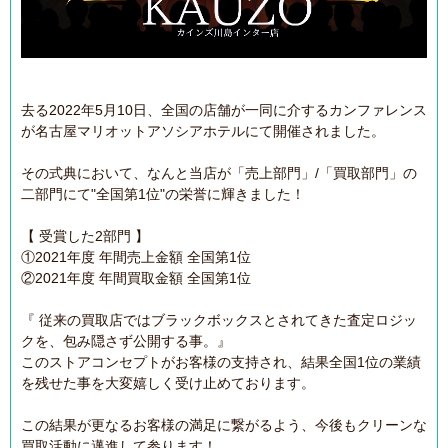
去る2022年5月10日、全国の店舗が一同に介するカンファレンス
が名古屋マリオットアソシアホテルにて開催されました。
その式典において、なんと当店が「売上部門」/「買取部門」の
二部門にて"全国第1位"の栄誉に輝きました！
【 受賞した2部門 】
①2021年度 年間売上金額 全国第1位
②2021年度 年間買取金額 全国第1位
『 従来の買取店ではブラックボックスとされてきた査定ロジッ
クを、包み隠さず公開する事。』
このストアコンセプトがお客様の支持され、結果全国1位の業績
を残せた事を大変嬉しく受け止めております。
この結果が更なるお客様の満足に繋がるよう、今後もクリーンな
買取活動に邁進して参ります！