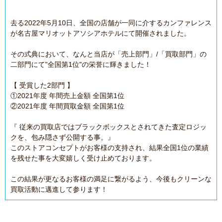
去る2022年5月10日、全国の店舗が一同に介するカンファレンス
が名古屋マリオットアソシアホテルにて開催されました。
その式典において、なんと当店が「売上部門」/「買取部門」の
二部門にて"全国第1位"の栄誉に輝きました！
【 受賞した2部門 】
①2021年度 年間売上金額 全国第1位
②2021年度 年間買取金額 全国第1位
『 従来の買取店ではブラックボックスとされてきた査定ロジッ
クを、包み隠さず公開する事。』
このストアコンセプトがお客様の支持され、結果全国1位の業績
を残せた事を大変嬉しく受け止めております。
この結果が更なるお客様の満足に繋がるよう、今後もクリーンな
買取活動に邁進して参ります！