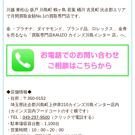
川越 東松山 坂戸 川島町 鶴ヶ島 若葉 桶川 吉見町 比企郡エリア
で月間買取金額No.1の買取専門店です。
金 ・プラチナ、ダイヤモンド、ブランド品、ロレックス 、金券
を売るなら「買取専門店KAUZO カインズ川島インター 店」へ。
◆店舗情報◆
・住所：〒350-0152
埼玉県比企郡川島町上伊草210カインズ川島インター店内
（カインズ店内フードコートのすぐ横です）
・TEL：
049-297-9500
（クリックで電話する）
・駐車場収容台数：1,100台
・営業時間：10：00～20：00