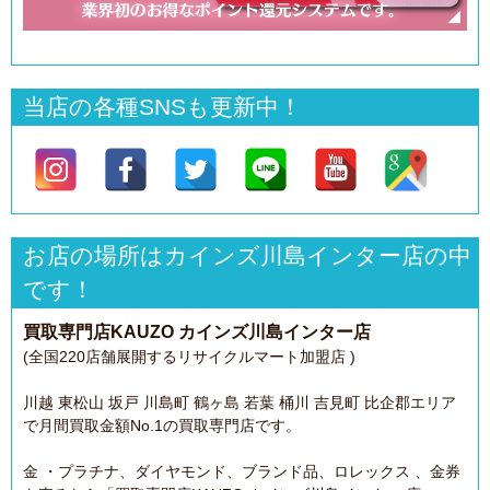
当店の各種SNSも更新中！
お店の場所はカインズ川島インター店の中
です！
買取専門店KAUZO カインズ川島インター店
(全国220店舗展開するリサイクルマート加盟店 )
川越 東松山 坂戸 川島町 鶴ヶ島 若葉 桶川 吉見町 比企郡エリア
で月間買取金額No.1の買取専門店です。
金 ・プラチナ、ダイヤモンド、ブランド品、ロレックス 、金券