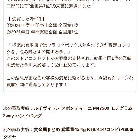
二部門にて"全国第1位"の栄誉に輝きました！
【 受賞した2部門 】
①2021年度 年間売上金額 全国第1位
②2021年度 年間買取金額 全国第1位
『 従来の買取店ではブラックボックスとされてきた査定ロジッ
クを、包み隠さず公開する事。』
このストアコンセプトがお客様の支持され、結果全国1位の業績
を残せた事を大変嬉しく受け止めております。
この結果が更なるお客様の満足に繋がるよう、今後もクリーンな
買取活動に邁進して参ります！
次の買取実績：
ルイヴィトン スポンティーニ M47500 モノグラム
2way ハンドバッグ
前の買取実績：
貴金属まとめ 総重量45.4g K18/K14/コンビ/Pt900/
ダイヤ