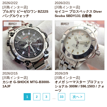
2026/2/22
2026/2/21
[川島インター店]
[川島インター店]
ブルガリ ビーゼロワン BZ22S
セイコー プロスペックス Diver
バングルウォッチ
Scuba SBDY131 自動巻
腕時計
腕時計
2026/2/15
2026/2/9
[川島インター店]
[川島インター店]
カシオ G-SHOCK MTG-B3000-
オメガ シーマスター プロフェッ
1AJF
ショナル 300M / 596.1503 / クォ
ーツ
1
2
3
33
次へ >
…