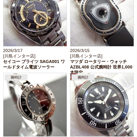
2026/3/17
2026/3/15
[川島インター店]
[川島インター店]
セイコー ブライツ SAGA001 ワ
マツダ ロータリー・ウォッチ
ールドタイム電波ソーラー
AZBL408 公式腕時計 世界1,000
本限定
腕時計
腕時計