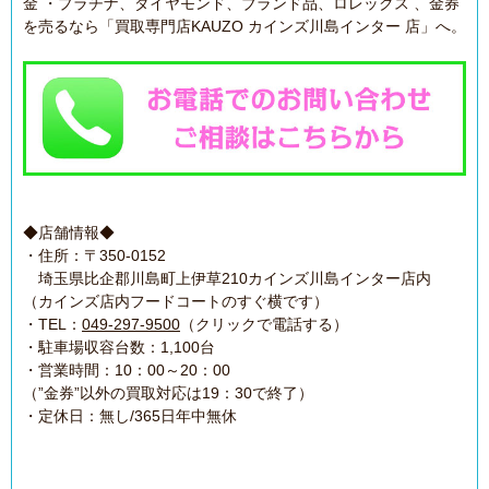
金 ・プラチナ、ダイヤモンド、ブランド品、ロレックス 、金券
を売るなら「買取専門店KAUZO カインズ川島インター 店」へ。
◆店舗情報◆
・住所：〒350-0152
埼玉県比企郡川島町上伊草210カインズ川島インター店内
（カインズ店内フードコートのすぐ横です）
・TEL：
049-297-9500
（クリックで電話する）
・駐車場収容台数：1,100台
・営業時間：10：00～20：00
（”金券”以外の買取対応は19：30で終了）
・定休日：無し/365日年中無休