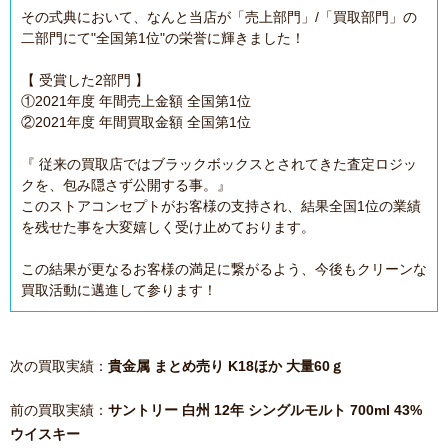
その式典において、なんと当店が「売上部門」/「買取部門」の
二部門にて"全国第1位"の栄誉に輝きました！
【 受賞した2部門 】
①2021年度 年間売上金額 全国第1位
②2021年度 年間買取金額 全国第1位
『 従来の買取店ではブラックボックスとされてきた査定ロジッ
クを、包み隠さず公開する事。』
このストアコンセプトがお客様の支持され、結果全国1位の業績
を残せた事を大変嬉しく受け止めております。
この結果が更なるお客様の満足に繋がるよう、今後もクリーンな
買取活動に邁進して参ります！
次の買取実績：
貴金属 まとめ売り K18ほか 大量60ｇ
前の買取実績：
サントリー 白州 12年 シングルモルト 700ml 43%
ウイスキー