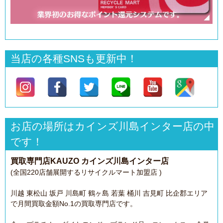
当店の各種SNSも更新中！
お店の場所はカインズ川島インター店の中
です！
買取専門店KAUZO カインズ川島インター店
(全国220店舗展開するリサイクルマート加盟店 )
川越 東松山 坂戸 川島町 鶴ヶ島 若葉 桶川 吉見町 比企郡エリア
で月間買取金額No.1の買取専門店です。