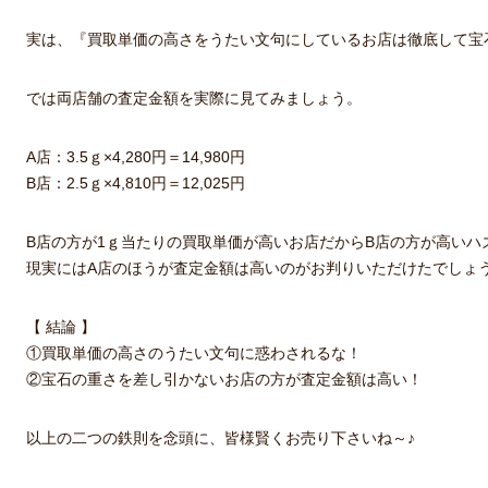
実は、『買取単価の高さをうたい文句にしているお店は徹底して宝
では両店舗の査定金額を実際に見てみましょう。
A店：3.5ｇ×4,280円＝14,980円
B店：2.5ｇ×4,810円＝12,025円
B店の方が1ｇ当たりの買取単価が高いお店だからB店の方が高いハ
現実にはA店のほうが査定金額は高いのがお判りいただけたでしょ
【 結論 】
①買取単価の高さのうたい文句に惑わされるな！
②宝石の重さを差し引かないお店の方が査定金額は高い！
以上の二つの鉄則を念頭に、皆様賢くお売り下さいね～♪